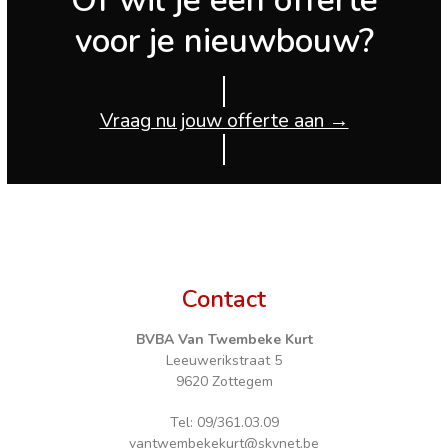
voor je nieuwbouw?
Vraag nu jouw offerte aan →
Contact
BVBA Van Twembeke Kurt
Leeuwerikstraat 5
9620 Zottegem
Tel: 09/361.03.09
vantwembekekurt@skynet.be