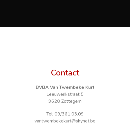
Contact
BVBA Van Twembeke Kurt
Leeuwerikstraat 5
9620 Zottegem
Tel: 09/361.03.09
vantwembekekurt@skynet.be