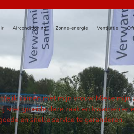
ir
Airconditioning
Zonne-energie
Ventilatie
Of
te ik samen met mijn vrouw Mieke mijn 
rij snel groeide deze zaak en kwamen er 
goede en snelle service te garanderen.