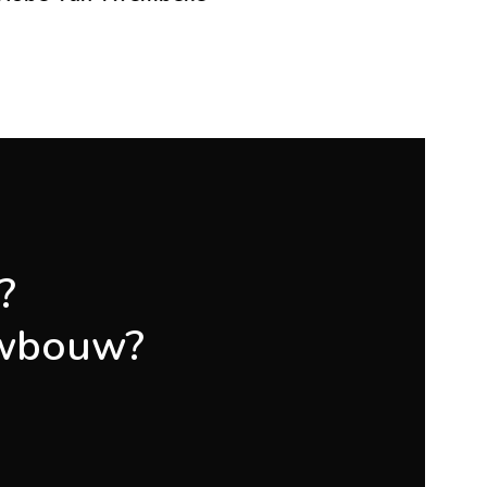
?
euwbouw?