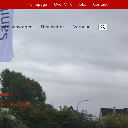
Homepage
Over VTK
Jobs
Contact
ferte aanvragen
Realisaties
Verhuur
zaak in
een aantal